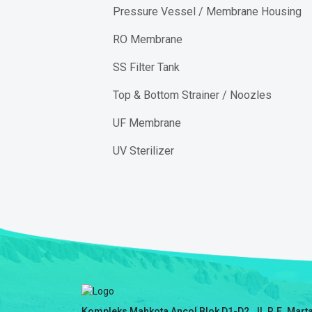
Pressure Vessel / Membrane Housing
RO Membrane
SS Filter Tank
Top & Bottom Strainer / Noozles
UF Membrane
UV Sterilizer
Kompleks Mahkota Ancol Blok D1-D2, Jl. R.E. Marta