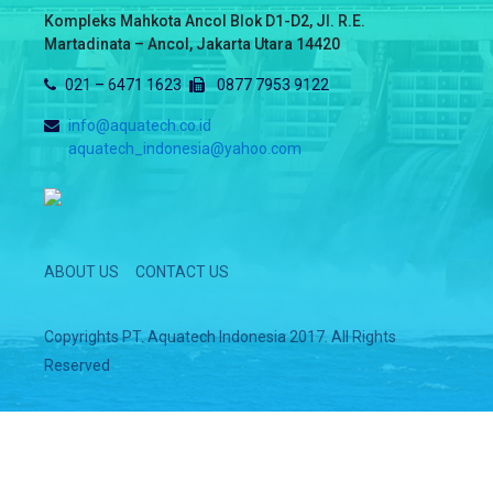
Kompleks Mahkota Ancol Blok D1-D2, Jl. R.E.
Martadinata – Ancol, Jakarta Utara 14420
021 – 6471 1623
0877 7953 9122
info@aquatech.co.id
aquatech_indonesia@yahoo.com
ABOUT US
CONTACT US
Copyrights PT. Aquatech Indonesia 2017. All Rights
Reserved