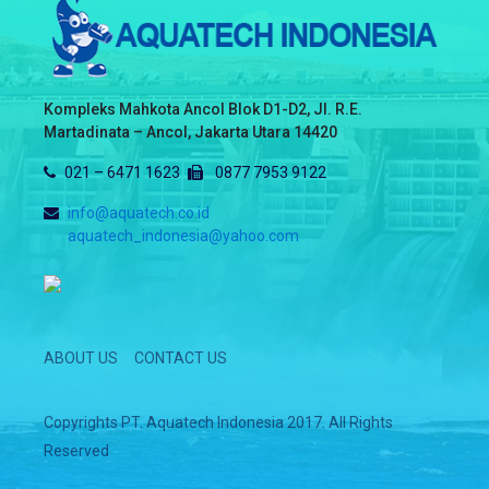
mengandung besi, mangan dan juga kapur.
HUBUNGI
KAMI
Kompleks Mahkota Ancol Blok D1-D2, Jl. R.E.
SEKARANG
Martadinata – Ancol, Jakarta Utara 14420
021 – 6471 1623
0877 7953 9122
info@aquatech.co.id
aquatech_indonesia@yahoo.com
ABOUT US
CONTACT US
Copyrights PT. Aquatech Indonesia 2017. All Rights
Reserved